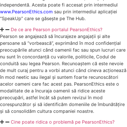
independentă. Acesta poate fi accesat prin intermediul
www.PearsonEthics.com
sau prin intermediul aplicației
“SpeakUp” care se găsește pe The Hub.
De ce are Pearson portalul PearsonEthics?
Pearson se angajează să încurajeze angajații și alte
persoane să “vorbească”, exprimând în mod confidențial
preocupările atunci când oamenii fac sau spun lucruri care
nu sunt în concordanță cu valorile, politicile, Codul de
conduită sau legea Pearson. Recunoaștem că este nevoie
de mult curaj pentru a vorbi atunci când cineva acționează
în mod neetic sau ilegal și suntem foarte recunoscători
acelor oameni care fac acest pas. PearsonEthics este o
modalitate de a încuraja oamenii să ridice aceste
preocupări, astfel încât să putem revizui în mod
corespunzător și să identificăm domeniile de îmbunătățire
și să consolidăm cultura companiei noastre.
Cine poate ridica o problemă pe PearsonEthics?