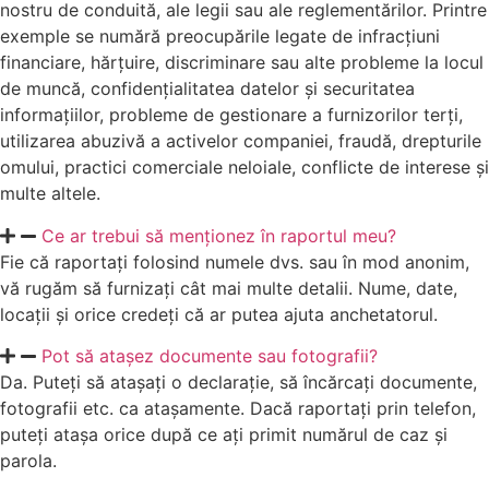
nostru de conduită, ale legii sau ale reglementărilor. Printre
exemple se numără preocupările legate de infracțiuni
financiare, hărțuire, discriminare sau alte probleme la locul
de muncă, confidențialitatea datelor și securitatea
informațiilor, probleme de gestionare a furnizorilor terți,
utilizarea abuzivă a activelor companiei, fraudă, drepturile
omului, practici comerciale neloiale, conflicte de interese și
multe altele.
Ce ar trebui să menționez în raportul meu?
Fie că raportați folosind numele dvs. sau în mod anonim,
vă rugăm să furnizați cât mai multe detalii. Nume, date,
locații și orice credeți că ar putea ajuta anchetatorul.
Pot să atașez documente sau fotografii?
Da. Puteți să atașați o declarație, să încărcați documente,
fotografii etc. ca atașamente. Dacă raportați prin telefon,
puteți atașa orice după ce ați primit numărul de caz și
parola.