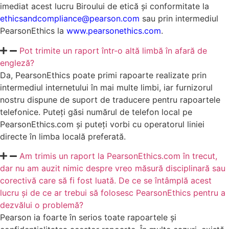
imediat acest lucru Biroului de etică și conformitate la
ethicsandcompliance@pearson.com
sau prin intermediul
PearsonEthics la
www.pearsonethics.com
.
Pot trimite un raport într-o altă limbă în afară de
engleză?
Da, PearsonEthics poate primi rapoarte realizate prin
intermediul internetului în mai multe limbi, iar furnizorul
nostru dispune de suport de traducere pentru rapoartele
telefonice. Puteți găsi numărul de telefon local pe
PearsonEthics.com și puteți vorbi cu operatorul liniei
directe în limba locală preferată.
Am trimis un raport la PearsonEthics.com în trecut,
dar nu am auzit nimic despre vreo măsură disciplinară sau
corectivă care să fi fost luată. De ce se întâmplă acest
lucru și de ce ar trebui să folosesc PearsonEthics pentru a
dezvălui o problemă?
Pearson ia foarte în serios toate rapoartele și