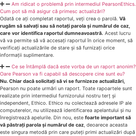
Am ridicat o problemă prin intermediul PearsonEthics.
Cum pot să mă asigur că primesc actualizări?
Odată ce ați completat raportul, veți crea o parolă.
Vă
rugăm să salvați sau să notați parola și numărul de caz,
care vor identifica raportul dumneavoastră.
Acest lucru
vă va permite să vă accesați raportul în orice moment, să
verificați actualizările de stare și să furnizați orice
informații suplimentare.
Ce se întâmplă dacă este vorba de un raport anonim?
Oare Pearson va fi capabil să descopere cine sunt eu?
Nu. Chiar dacă solicitați să vi se furnizeze actualizări,
Pearson nu poate urmări un raport. Toate rapoartele sunt
realizate prin intermediul furnizorului nostru terț și
independent, Ethico. Ethico nu colectează adresele IP ale
computerelor, nu utilizează identificarea apelantului și nu
înregistrează apelurile. Din nou, este
foarte important să
vă păstrați parola și numărul de caz
, deoarece aceasta
este singura metodă prin care puteți primi actualizări după